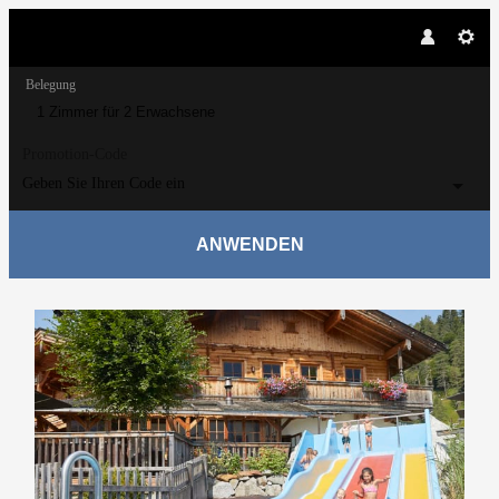
Belegung
1 Zimmer
für
2 Erwachsene
Promotion-Code
Geben Sie Ihren Code ein
ANWENDEN
Angebotsdetails für SommerZEIT